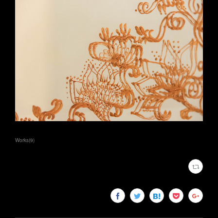
Works
(
9
)